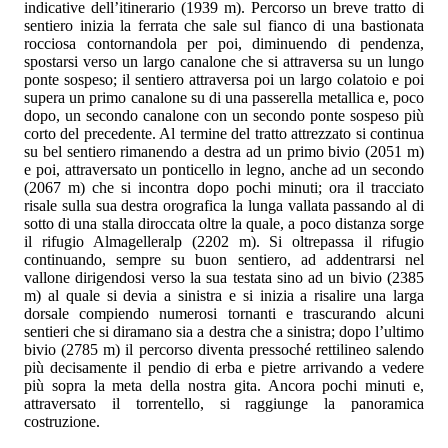
indicative dell’itinerario (1939 m). Percorso un breve tratto di
sentiero inizia la ferrata che sale sul fianco di una bastionata
rocciosa contornandola per poi, diminuendo di pendenza,
spostarsi verso un largo canalone che si attraversa su un lungo
ponte sospeso; il sentiero attraversa poi un largo colatoio e poi
supera un primo canalone su di una passerella metallica e, poco
dopo, un secondo canalone con un secondo ponte sospeso più
corto del precedente. Al termine del tratto attrezzato si continua
su bel sentiero rimanendo a destra ad un primo bivio (2051 m)
e poi, attraversato un ponticello in legno, anche ad un secondo
(2067 m) che si incontra dopo pochi minuti; ora il tracciato
risale sulla sua destra orografica la lunga vallata passando al di
sotto di una stalla diroccata oltre la quale, a poco distanza sorge
il rifugio Almagelleralp (2202 m). Si oltrepassa il rifugio
continuando, sempre su buon sentiero, ad addentrarsi nel
vallone dirigendosi verso la sua testata sino ad un bivio (2385
m) al quale si devia a sinistra e si inizia a risalire una larga
dorsale compiendo numerosi tornanti e trascurando alcuni
sentieri che si diramano sia a destra che a sinistra; dopo l’ultimo
bivio (2785 m) il percorso diventa pressoché rettilineo salendo
più decisamente il pendio di erba e pietre arrivando a vedere
più sopra la meta della nostra gita. Ancora pochi minuti e,
attraversato il torrentello, si raggiunge la panoramica
costruzione.