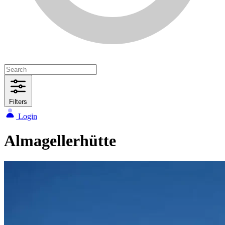
Filters
Login
Almagellerhütte