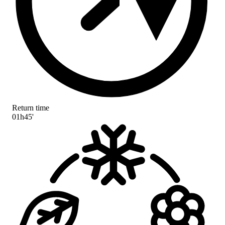
Return time
01h45'