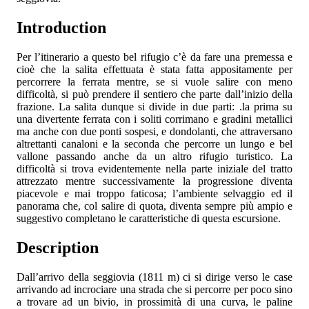
Introduction
Per l’itinerario a questo bel rifugio c’è da fare una premessa e
cioè che la salita effettuata è stata fatta appositamente per
percorrere la ferrata mentre, se si vuole salire con meno
difficoltà, si può prendere il sentiero che parte dall’inizio della
frazione. La salita dunque si divide in due parti: .la prima su
una divertente ferrata con i soliti corrimano e gradini metallici
ma anche con due ponti sospesi, e dondolanti, che attraversano
altrettanti canaloni e la seconda che percorre un lungo e bel
vallone passando anche da un altro rifugio turistico. La
difficoltà si trova evidentemente nella parte iniziale del tratto
attrezzato mentre successivamente la progressione diventa
piacevole e mai troppo faticosa; l’ambiente selvaggio ed il
panorama che, col salire di quota, diventa sempre più ampio e
suggestivo completano le caratteristiche di questa escursione.
Description
Dall’arrivo della seggiovia (1811 m) ci si dirige verso le case
arrivando ad incrociare una strada che si percorre per poco sino
a trovare ad un bivio, in prossimità di una curva, le paline