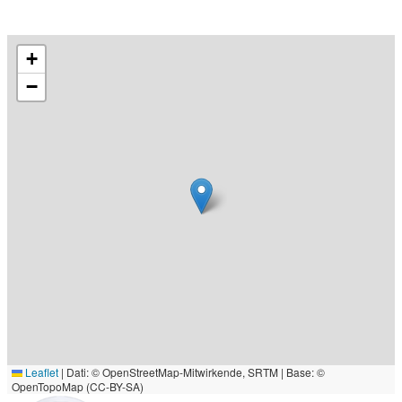
+
−
Leaflet
|
Dati: © OpenStreetMap-Mitwirkende, SRTM | Base: ©
OpenTopoMap (CC-BY-SA)