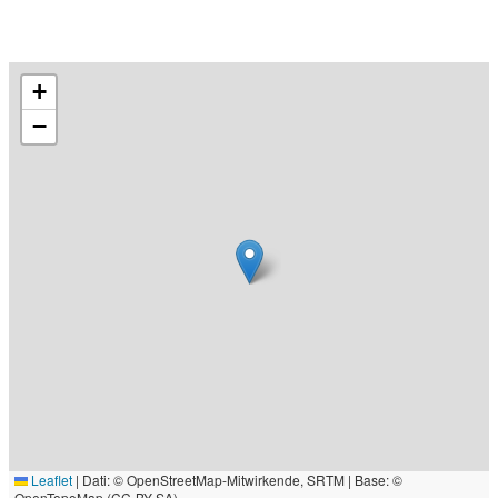
+
−
Leaflet
|
Dati: © OpenStreetMap-Mitwirkende, SRTM | Base: ©
OpenTopoMap (CC-BY-SA)