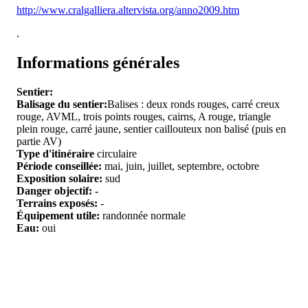
http://www.cralgalliera.altervista.org/anno2009.htm
.
Informations générales
Sentier:
Balisage du sentier:
Balises : deux ronds rouges, carré creux
rouge, AVML, trois points rouges, cairns, A rouge, triangle
plein rouge, carré jaune, sentier caillouteux non balisé (puis en
partie AV)
Type d'itinéraire
circulaire
Période conseillée:
mai, juin, juillet, septembre, octobre
Exposition solaire:
sud
Danger objectif:
-
Terrains exposés:
-
Équipement utile:
randonnée normale
Eau:
oui