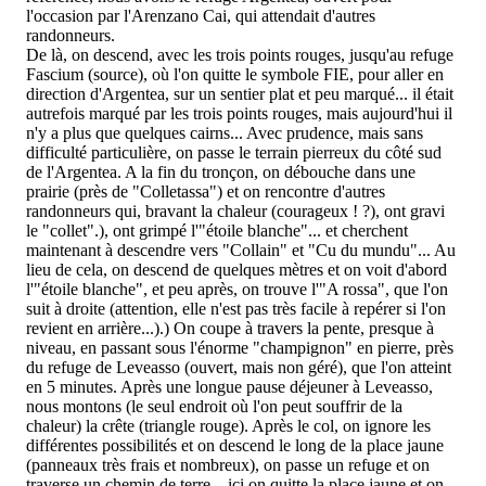
l'occasion par l'Arenzano Cai, qui attendait d'autres
randonneurs.
De là, on descend, avec les trois points rouges, jusqu'au refuge
Fascium (source), où l'on quitte le symbole FIE, pour aller en
direction d'Argentea, sur un sentier plat et peu marqué... il était
autrefois marqué par les trois points rouges, mais aujourd'hui il
n'y a plus que quelques cairns... Avec prudence, mais sans
difficulté particulière, on passe le terrain pierreux du côté sud
de l'Argentea. A la fin du tronçon, on débouche dans une
prairie (près de "Colletassa") et on rencontre d'autres
randonneurs qui, bravant la chaleur (courageux ! ?), ont gravi
le "collet".), ont grimpé l'"étoile blanche"... et cherchent
maintenant à descendre vers "Collain" et "Cu du mundu"... Au
lieu de cela, on descend de quelques mètres et on voit d'abord
l'"étoile blanche", et peu après, on trouve l'"A rossa", que l'on
suit à droite (attention, elle n'est pas très facile à repérer si l'on
revient en arrière...).) On coupe à travers la pente, presque à
niveau, en passant sous l'énorme "champignon" en pierre, près
du refuge de Leveasso (ouvert, mais non géré), que l'on atteint
en 5 minutes. Après une longue pause déjeuner à Leveasso,
nous montons (le seul endroit où l'on peut souffrir de la
chaleur) la crête (triangle rouge). Après le col, on ignore les
différentes possibilités et on descend le long de la place jaune
(panneaux très frais et nombreux), on passe un refuge et on
traverse un chemin de terre... ici on quitte la place jaune et on