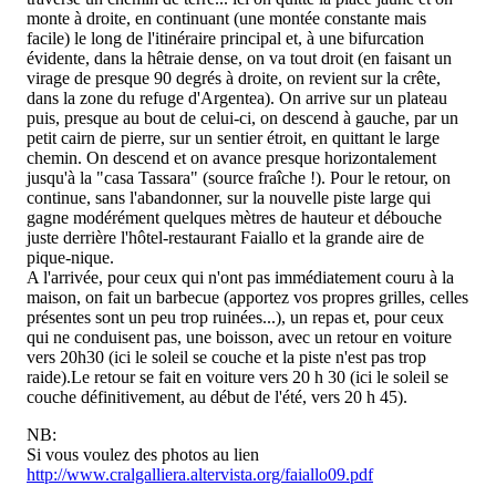
monte à droite, en continuant (une montée constante mais
facile) le long de l'itinéraire principal et, à une bifurcation
évidente, dans la hêtraie dense, on va tout droit (en faisant un
virage de presque 90 degrés à droite, on revient sur la crête,
dans la zone du refuge d'Argentea). On arrive sur un plateau
puis, presque au bout de celui-ci, on descend à gauche, par un
petit cairn de pierre, sur un sentier étroit, en quittant le large
chemin. On descend et on avance presque horizontalement
jusqu'à la "casa Tassara" (source fraîche !). Pour le retour, on
continue, sans l'abandonner, sur la nouvelle piste large qui
gagne modérément quelques mètres de hauteur et débouche
juste derrière l'hôtel-restaurant Faiallo et la grande aire de
pique-nique.
A l'arrivée, pour ceux qui n'ont pas immédiatement couru à la
maison, on fait un barbecue (apportez vos propres grilles, celles
présentes sont un peu trop ruinées...), un repas et, pour ceux
qui ne conduisent pas, une boisson, avec un retour en voiture
vers 20h30 (ici le soleil se couche et la piste n'est pas trop
raide).Le retour se fait en voiture vers 20 h 30 (ici le soleil se
couche définitivement, au début de l'été, vers 20 h 45).
NB:
Si vous voulez des photos au lien
http://www.cralgalliera.altervista.org/faiallo09.pdf