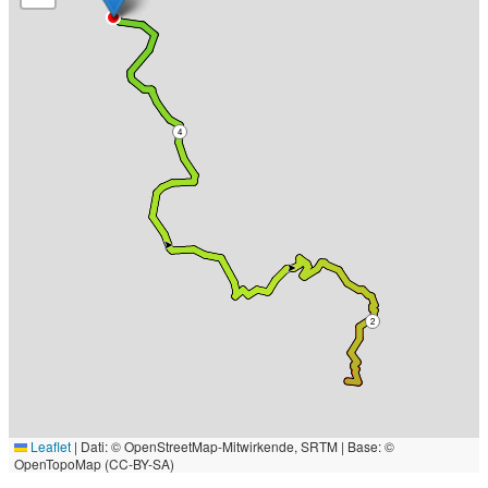
4
2
Leaflet
|
Dati: © OpenStreetMap-Mitwirkende, SRTM | Base: ©
OpenTopoMap (CC-BY-SA)