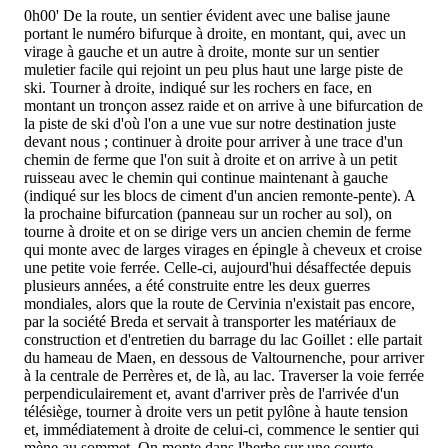
0h00'
De la route, un sentier évident avec une balise jaune
portant le numéro
bifurque à droite, en montant, qui, avec un
virage à gauche et un autre à droite, monte sur un sentier
muletier facile qui rejoint un peu plus haut une large piste de
ski. Tourner à droite, indiqué sur les rochers en face, en
montant un tronçon assez raide et on arrive à une bifurcation de
la piste de ski d'où l'on a une vue sur notre destination juste
devant nous ; continuer à droite pour arriver à une trace d'un
chemin de ferme que l'on suit à droite et on arrive à un petit
ruisseau avec le chemin qui continue maintenant à gauche
(indiqué sur les blocs de ciment d'un ancien remonte-pente). A
la prochaine bifurcation (panneau sur un rocher au sol), on
tourne à droite et on se dirige vers un ancien chemin de ferme
qui monte avec de larges virages en épingle à cheveux et croise
une petite voie ferrée. Celle-ci, aujourd'hui désaffectée depuis
plusieurs années, a été construite entre les deux guerres
mondiales, alors que la route de Cervinia n'existait pas encore,
par la société Breda et servait à transporter les matériaux de
construction et d'entretien du barrage du lac Goillet : elle partait
du hameau de Maen, en dessous de Valtournenche, pour arriver
à la centrale de Perrères et, de là, au lac. Traverser la voie ferrée
perpendiculairement et, avant d'arriver près de l'arrivée d'un
télésiège, tourner à droite vers un petit pylône à haute tension
et, immédiatement à droite de celui-ci, commence le sentier qui
mène au sommet. On monte dans l'herbe sur une courte