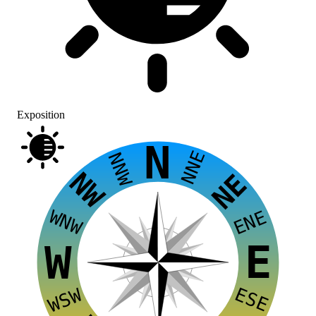
Exposition
N
NNE
NNW
NW
NE
WNW
ENE
E
W
ESE
WSW