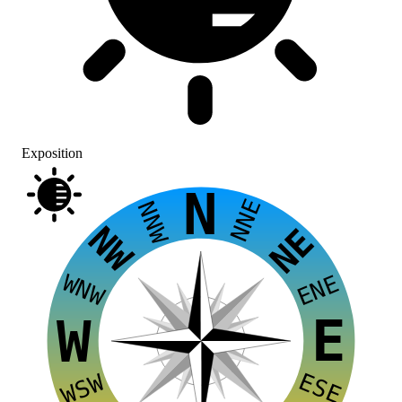
Exposition
N
NNE
NNW
NW
NE
WNW
ENE
E
W
ESE
WSW