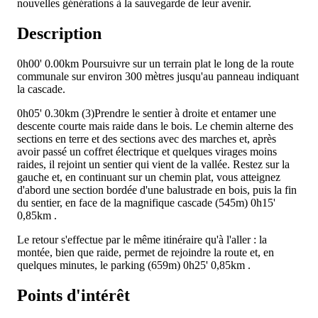
nouvelles générations à la sauvegarde de leur avenir.
Description
0h00'
0.00km
Poursuivre sur un terrain plat le long de la route
communale sur environ 300 mètres jusqu'au panneau indiquant
la cascade.
0h05'
0.30km
(3)Prendre le sentier à droite et entamer une
descente courte mais raide dans le bois. Le chemin alterne des
sections en terre et des sections avec des marches et, après
avoir passé un coffret électrique et quelques virages moins
raides, il rejoint un sentier qui vient de la vallée. Restez sur la
gauche et, en continuant sur un chemin plat, vous atteignez
d'abord une section bordée d'une balustrade en bois, puis la fin
du sentier, en face de la magnifique cascade (545m)
0h15'
0,85km
.
Le retour s'effectue par le même itinéraire qu'à l'aller : la
montée, bien que raide, permet de rejoindre la route et, en
quelques minutes, le parking (659m)
0h25'
0,85km
.
Points d'intérêt