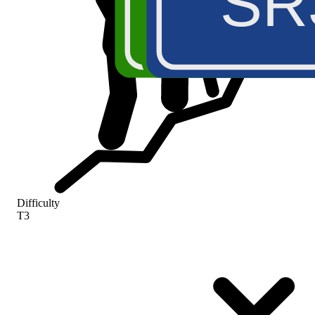
SR
A5
E2
S
Difficulty
T3