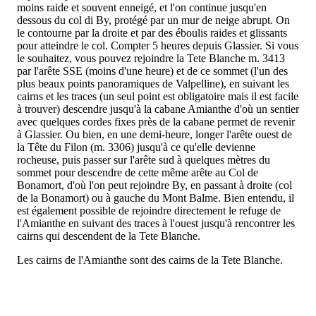
moins raide et souvent enneigé, et l'on continue jusqu'en
dessous du col di By, protégé par un mur de neige abrupt. On
le contourne par la droite et par des éboulis raides et glissants
pour atteindre le col. Compter 5 heures depuis Glassier. Si vous
le souhaitez, vous pouvez rejoindre la Tete Blanche m. 3413
par l'arête SSE (moins d'une heure) et de ce sommet (l'un des
plus beaux points panoramiques de Valpelline), en suivant les
cairns et les traces (un seul point est obligatoire mais il est facile
à trouver) descendre jusqu'à la cabane Amianthe d'où un sentier
avec quelques cordes fixes près de la cabane permet de revenir
à Glassier. Ou bien, en une demi-heure, longer l'arête ouest de
la Tête du Filon (m. 3306) jusqu'à ce qu'elle devienne
rocheuse, puis passer sur l'arête sud à quelques mètres du
sommet pour descendre de cette même arête au Col de
Bonamort, d'où l'on peut rejoindre By, en passant à droite (col
de la Bonamort) ou à gauche du Mont Balme. Bien entendu, il
est également possible de rejoindre directement le refuge de
l'Amianthe en suivant des traces à l'ouest jusqu'à rencontrer les
cairns qui descendent de la Tete Blanche.
Les cairns de l'Amianthe sont des cairns de la Tete Blanche.