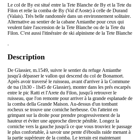
Le col de By est situé entre la Tete Blanche de By et la Tete du
Filon et relie la comba de By (Val d'Aoste) à celle de Durand
(Valais). Très belle randonnée dans un environnement solitaire.
Alternative au sentier de la cabane Amianthe pour ceux qui
veulent faire l'ascension de la Tete Blanche ou de la Tete du
Filon. C'est aussi l'itinéraire de ski alpinisme de la Tete Blanche
.
Description
De Glassier, m.1549, suivre le sentier du refuge Amianthe
jusqu'à dépasser le vallon qui descend du col de Bonamort.
Après avoir traversé le ruisseau, avant d'arriver à la Commune
de tsa (1h30 - 1h45 de Glassier), monter dans les prés escarpés
entre le pic Ratti et l'Arete du Filon, jusqu'à retrouver le
ruisseau, que l'on remonte pour arriver à la grande esplanade de
la comba della Grande Maison. Au-dessus d'un tombant
rocheux se trouve une corniche herbeuse. On l'atteint en
grimpant sur la droite pour prendre progressivement de la
hauteur et éviter une approche directe pénible. Longez la
corniche vers la gauche jusqu'à ce que vous trouviez le passage
le plus confortable, à savoir une pente d'éboulis raide menant à
la partie supérieure de la comba. Le terrain est maintenant