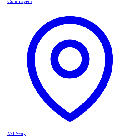
Courmayeur
Val Veny