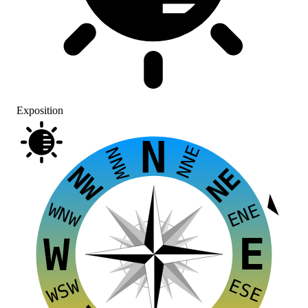
Exposition
N
NNE
NNW
NW
NE
WNW
ENE
E
W
ESE
WSW