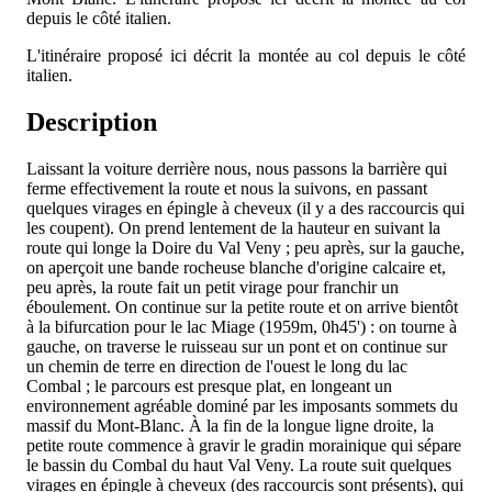
depuis le côté italien.
L'itinéraire proposé ici décrit la montée au col depuis le côté
italien.
Description
Laissant la voiture derrière nous, nous passons la barrière qui
ferme effectivement la route et nous la suivons, en passant
quelques virages en épingle à cheveux (il y a des raccourcis qui
les coupent). On prend lentement de la hauteur en suivant la
route qui longe la Doire du Val Veny ; peu après, sur la gauche,
on aperçoit une bande rocheuse blanche d'origine calcaire et,
peu après, la route fait un petit virage pour franchir un
éboulement. On continue sur la petite route et on arrive bientôt
à la bifurcation pour le lac Miage (1959m, 0h45') : on tourne à
gauche, on traverse le ruisseau sur un pont et on continue sur
un chemin de terre en direction de l'ouest le long du lac
Combal ; le parcours est presque plat, en longeant un
environnement agréable dominé par les imposants sommets du
massif du Mont-Blanc. À la fin de la longue ligne droite, la
petite route commence à gravir le gradin morainique qui sépare
le bassin du Combal du haut Val Veny. La route suit quelques
virages en épingle à cheveux (des raccourcis sont présents), qui