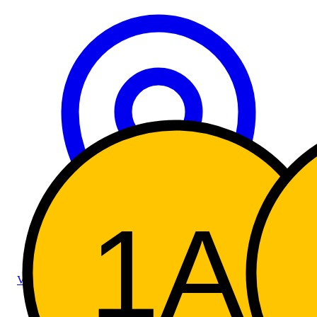
1A
Vallée d'Aoste supérieure