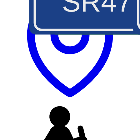
SR47
A5