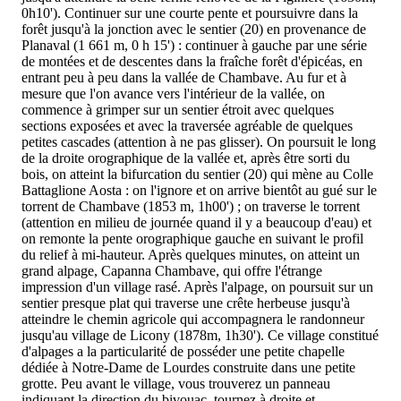
0h10'). Continuer sur une courte pente et poursuivre dans la
forêt jusqu'à la jonction avec le sentier (20) en provenance de
Planaval (1 661 m, 0 h 15') : continuer à gauche par une série
de montées et de descentes dans la fraîche forêt d'épicéas, en
entrant peu à peu dans la vallée de Chambave. Au fur et à
mesure que l'on avance vers l'intérieur de la vallée, on
commence à grimper sur un sentier étroit avec quelques
sections exposées et avec la traversée agréable de quelques
petites cascades (attention à ne pas glisser). On poursuit le long
de la droite orographique de la vallée et, après être sorti du
bois, on atteint la bifurcation du sentier (20) qui mène au Colle
Battaglione Aosta : on l'ignore et on arrive bientôt au gué sur le
torrent de Chambave (1853 m, 1h00') ; on traverse le torrent
(attention en milieu de journée quand il y a beaucoup d'eau) et
on remonte la pente orographique gauche en suivant le profil
du relief à mi-hauteur. Après quelques minutes, on atteint un
grand alpage, Capanna Chambave, qui offre l'étrange
impression d'un village rasé. Après l'alpage, on poursuit sur un
sentier presque plat qui traverse une crête herbeuse jusqu'à
atteindre le chemin agricole qui accompagnera le randonneur
jusqu'au village de Licony (1878m, 1h30'). Ce village constitué
d'alpages a la particularité de posséder une petite chapelle
dédiée à Notre-Dame de Lourdes construite dans une petite
grotte. Peu avant le village, vous trouverez un panneau
indiquant la direction du bivouac, tournez à droite et