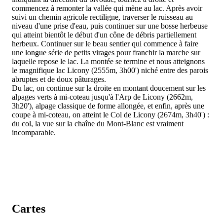
commencez à remonter la vallée qui mène au lac. Après avoir
suivi un chemin agricole rectiligne, traverser le ruisseau au
niveau d'une prise d'eau, puis continuer sur une bosse herbeuse
qui atteint bientôt le début d'un cône de débris partiellement
herbeux. Continuer sur le beau sentier qui commence à faire
une longue série de petits virages pour franchir la marche sur
laquelle repose le lac. La montée se termine et nous atteignons
le magnifique lac Licony (2555m, 3h00') niché entre des parois
abruptes et de doux pâturages.
Du lac, on continue sur la droite en montant doucement sur les
alpages verts à mi-coteau jusqu'à l'Arp de Licony (2662m,
3h20'), alpage classique de forme allongée, et enfin, après une
coupe à mi-coteau, on atteint le Col de Licony (2674m, 3h40') :
du col, la vue sur la chaîne du Mont-Blanc est vraiment
incomparable.
Cartes