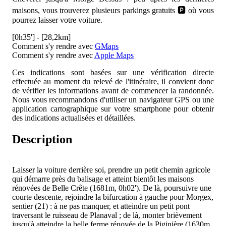
maisons, vous trouverez plusieurs parkings gratuits 🅿️ où vous
pourrez laisser votre voiture.
[0h35'] - [28,2km]
Comment s'y rendre avec
GMaps
Comment s'y rendre avec
Apple Maps
Ces indications sont basées sur une vérification directe
effectuée au moment du relevé de l'itinéraire, il convient donc
de vérifier les informations avant de commencer la randonnée.
Nous vous recommandons d'utiliser un navigateur GPS ou une
application cartographique sur votre smartphone pour obtenir
des indications actualisées et détaillées.
Description
Laisser la voiture derrière soi, prendre un petit chemin agricole
qui démarre près du balisage et atteint bientôt les maisons
rénovées de Belle Crête (1681m, 0h02'). De là, poursuivre une
courte descente, rejoindre la bifurcation à gauche pour Morgex,
sentier (21) : à ne pas manquer, et atteindre un petit pont
traversant le ruisseau de Planaval ; de là, monter brièvement
jusqu'à atteindre la belle ferme rénovée de la Piginière (1630m,