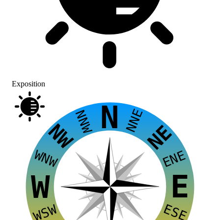
Exposition
N
NNE
NNW
NW
NE
WNW
ENE
E
W
ESE
WSW