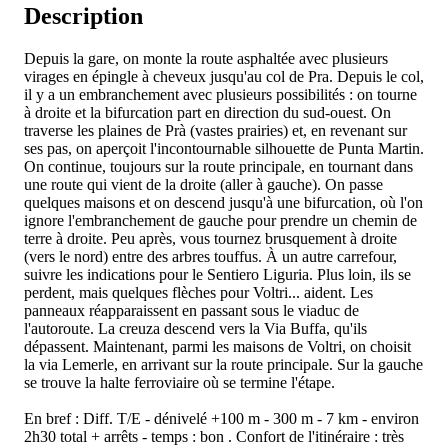
Description
Depuis la gare, on monte la route asphaltée avec plusieurs
virages en épingle à cheveux jusqu'au col de Pra. Depuis le col,
il y a un embranchement avec plusieurs possibilités : on tourne
à droite et la bifurcation part en direction du sud-ouest. On
traverse les plaines de Prà (vastes prairies) et, en revenant sur
ses pas, on aperçoit l'incontournable silhouette de Punta Martin.
On continue, toujours sur la route principale, en tournant dans
une route qui vient de la droite (aller à gauche). On passe
quelques maisons et on descend jusqu'à une bifurcation, où l'on
ignore l'embranchement de gauche pour prendre un chemin de
terre à droite. Peu après, vous tournez brusquement à droite
(vers le nord) entre des arbres touffus. À un autre carrefour,
suivre les indications pour le Sentiero Liguria. Plus loin, ils se
perdent, mais quelques flèches pour Voltri... aident. Les
panneaux réapparaissent en passant sous le viaduc de
l'autoroute. La creuza descend vers la Via Buffa, qu'ils
dépassent. Maintenant, parmi les maisons de Voltri, on choisit
la via Lemerle, en arrivant sur la route principale. Sur la gauche
se trouve la halte ferroviaire où se termine l'étape.
En bref : Diff. T/E - dénivelé +100 m - 300 m - 7 km - environ
2h30 total + arrêts - temps : bon . Confort de l'itinéraire : très