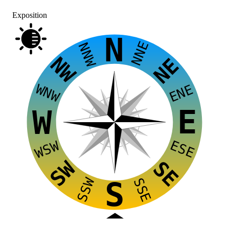
Exposition
N
NNE
NNW
NW
NE
WNW
ENE
E
W
ESE
WSW
SW
SE
SSW
SSE
S