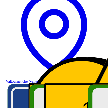
Valtournenche (vallée)