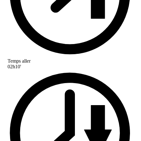
Temps aller
02h10'