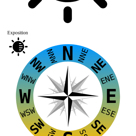
Exposition
N
NNE
NNW
NW
NE
WNW
ENE
E
W
ESE
WSW
SW
SE