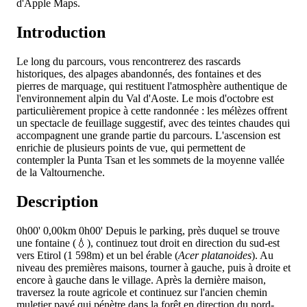
d'Apple Maps.
Introduction
Le long du parcours, vous rencontrerez des rascards
historiques, des alpages abandonnés, des fontaines et des
pierres de marquage, qui restituent l'atmosphère authentique de
l'environnement alpin du Val d'Aoste. Le mois d'octobre est
particulièrement propice à cette randonnée : les mélèzes offrent
un spectacle de feuillage suggestif, avec des teintes chaudes qui
accompagnent une grande partie du parcours. L'ascension est
enrichie de plusieurs points de vue, qui permettent de
contempler la Punta Tsan et les sommets de la moyenne vallée
de la Valtournenche.
Description
0h00'
0,00km
0h00'
Depuis le parking, près duquel se trouve
une fontaine (💧), continuez tout droit en direction du sud-est
vers Etirol (1 598m) et un bel érable (
Acer platanoides
). Au
niveau des premières maisons, tourner à gauche, puis à droite et
encore à gauche dans le village. Après la dernière maison,
traversez la route agricole et continuez sur l'ancien chemin
muletier pavé qui pénètre dans la forêt en direction du nord-