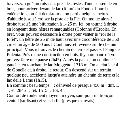
traversez à gué un ruisseau, près des restes d'une passerelle en
bois, pour arriver devant le lac clôturé du Fondo. Pour la
énième fois, on fait demi-tour et on perd quelques mètres
d'altitude jusqu'à croiser la piste de la Fie. On monte alors à
droite jusqu'à une bifurcation à 1425 m. Ici, on tourne à droite
en longeant deux hêtres remarquables (Colonne d'Ercole). En
bref, vous pouvez descendre à droite pour visiter le "roi de la
forêt", un hêtre de 25 m de haut avec une circonférence de 350
cm et un âge de 500 ans ! Continuez et revenez sur le chemin
principal. Vous retrouvez le chemin de terre et passez l'étang de
Polenta. Près d'une construction en bois, il y a un banc où vous
pouvez faire une pause (2h45). Après la pause, on continue à
gauche, en touchant le lac Moggetto, 1318 m. On atteint le col
de Gonella et, à droite, le retour. On descend sur un terrain
quelque peu accidenté jusqu'à atteindre un chemin de terre et le
lac delle Lame (1h15).
En somme : beau temps, ; dénivelé de presque 450 m - diff. E
; et. 2h45 ; ret. 1h15 ; Tot. 4h
Confort de roulement moyen : moyen, sauf pour un tronçon
central (suffisant) et vers la fin (presque mauvais).