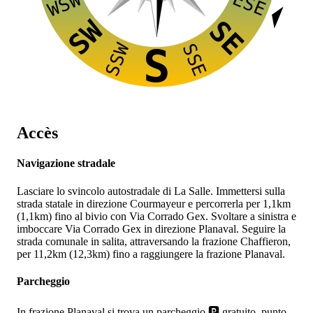
ESE
WSW
SW
SE
SSW
SSE
S
Accès
Navigazione stradale
Lasciare lo svincolo autostradale
di La Salle. Immettersi sulla
strada statale
in direzione Courmayeur e percorrerla per 1,1km
(1,1km) fino al bivio con Via Corrado Gex. Svoltare a sinistra e
imboccare Via Corrado Gex in direzione Planaval. Seguire la
strada comunale in salita, attraversando la frazione Chaffieron,
per 11,2km (12,3km) fino a raggiungere la frazione Planaval.
Parcheggio
In frazione Planaval si trova un parcheggio 🅿️ gratuito, punto