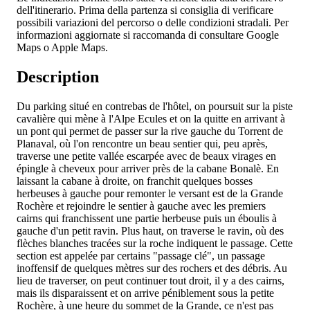
dell'itinerario. Prima della partenza si consiglia di verificare
possibili variazioni del percorso o delle condizioni stradali. Per
informazioni aggiornate si raccomanda di consultare Google
Maps o Apple Maps.
Description
Du parking situé en contrebas de l'hôtel, on poursuit sur la piste
cavalière qui mène à l'Alpe Ecules et on la quitte en arrivant à
un pont qui permet de passer sur la rive gauche du Torrent de
Planaval, où l'on rencontre un beau sentier qui, peu après,
traverse une petite vallée escarpée avec de beaux virages en
épingle à cheveux pour arriver près de la cabane Bonalè. En
laissant la cabane à droite, on franchit quelques bosses
herbeuses à gauche pour remonter le versant est de la Grande
Rochère et rejoindre le sentier à gauche avec les premiers
cairns qui franchissent une partie herbeuse puis un éboulis à
gauche d'un petit ravin. Plus haut, on traverse le ravin, où des
flèches blanches tracées sur la roche indiquent le passage. Cette
section est appelée par certains "passage clé", un passage
inoffensif de quelques mètres sur des rochers et des débris. Au
lieu de traverser, on peut continuer tout droit, il y a des cairns,
mais ils disparaissent et on arrive péniblement sous la petite
Rochère, à une heure du sommet de la Grande, ce n'est pas