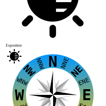
Exposition
N
NNE
NNW
NW
NE
WNW
ENE
E
W