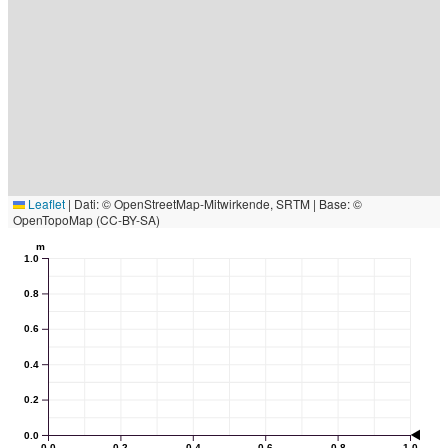
Leaflet
|
Dati: © OpenStreetMap-Mitwirkende, SRTM | Base: ©
OpenTopoMap (CC-BY-SA)
m
1.0
0.8
0.6
0.4
0.2
0.0
0.0
0.2
0.4
0.6
0.8
1.0