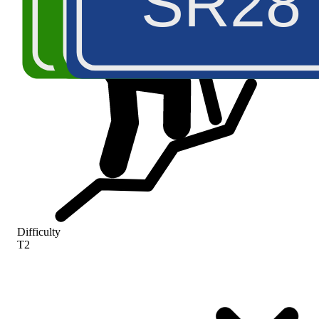
A5
SR28
E27
SR
Difficulty
T2