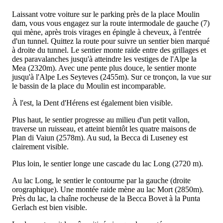
Laissant votre voiture sur le parking près de la place Moulin
dam, vous vous engagez sur la route intermodale de gauche (7)
qui mène, après trois virages en épingle à cheveux, à l'entrée
d'un tunnel. Quittez la route pour suivre un sentier bien marqué
à droite du tunnel. Le sentier monte raide entre des grillages et
des paravalanches jusqu'à atteindre les vestiges de l'Alpe la
Mea (2320m). Avec une pente plus douce, le sentier monte
jusqu'à l'Alpe Les Seyteves (2455m). Sur ce tronçon, la vue sur
le bassin de la place du Moulin est incomparable.
À l'est, la Dent d'Hérens est également bien visible.
Plus haut, le sentier progresse au milieu d'un petit vallon,
traverse un ruisseau, et atteint bientôt les quatre maisons de
Plan di Vaiun (2578m). Au sud, la Becca di Luseney est
clairement visible.
Plus loin, le sentier longe une cascade du lac Long (2720 m).
Au lac Long, le sentier le contourne par la gauche (droite
orographique). Une montée raide mène au lac Mort (2850m).
Près du lac, la chaîne rocheuse de la Becca Bovet à la Punta
Gerlach est bien visible.