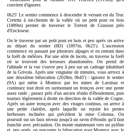
convient d'ignorer.
0h25'
Le sentier commence à descendre le versant est du Truc
Cretetta à mi-chemin de la vallée où un petit pont en bois
(1889m) permet de traverser le Torrent de Grauson près
d'Encloseur.
On le traverse par un petit pont en bois et peu après on arrive
au départ du sentier (8D) (1897m, 0h25'). L'ascension
commence en passant par plusieurs alpages et en entrant dans
la forêt de mélèzes. Par une série de lacets, on traverse la forêt
où se trouvent des terrasses abandonnées. On prend de
l'altitude et la vue s'ouvre peu à peu sur un cadrage inhabituel
de la Grivola. Après une vingtaine de minutes, vous arrivez à
une deuxième bifurcation (2028m, 0h45') : ignorez le sentier
(9A) qui mène à Montroz par les mines de Larsinaz et
continuez tout droit en surmontant un tronçon avec une pente
assez raide ; passez près d'un ancien résidu d'éboulement, puis
tournez légèrement à droite en direction de la vallée de Cogne.
Après un autre tronçon avec des virages continus, on arrive à
une petite clairière, après laquelle on rejoint les pentes
herbeuses inclinées qui précèdent la mine Colonna. On
poursuit sur un faux niveau jusqu'à un ravin d'éboulis qu'il faut
franchir avec précaution. On monte maintenant vers un pylône
et, peu après, on rencontre la bifurcation pour Montroz avec le