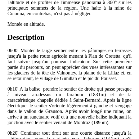
l'altitude et de profiter de l'immense panorama à 360° sur les
principaux sommets de la région. Une halte à la mine de
Colonna, en contrebas, n'est pas à négliger.
Montée en altitude.
Description
0h00'
Monter le large sentier
entre les pâturages en terrasses
jusqu'à la petite route agricole menant à Plan de Cretetta, qu'il
faut suivre jusqu'au panneau indicateur. Sur cette première
partie du parcours, on peut apprécier des vues intéressantes sur
les glaciers de la tête de Valnontey, la plaine de la Lillaz et, en
se retournant, le village de Gimillan et le pic du Pousset.
0h10'
A la balise, prendre le sentier de droite qui passe presque
à niveau au-dessus du Tarabouc (1831m) et de la
caractéristique chapelle dédiée à Saint-Bernard. Après la ligne
électrique, le sentier s'oriente légèrement à gauche et s'engage
dans le vallon de Grauson. Après avoir longé une ruine, on
arrive à un sanctuaire votif et à une nouvelle balise indiquant la
jonction avec le sentier
venant de Montroz (1895m).
0h20'
Continuer tout droit sur une courte distance jusqu'à la
bifurcation pour la variante vers Tchezeu (1915m), qu'il