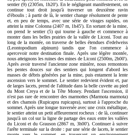
sentier (9) (2305m, 1h20'). En le négligeant manifestement, on
continue tout droit jusqu'à traverser un deuxième ravin
d'éboulis ; à partir de là, le sentier change résolument de pente
et, en peu de temps, avec une série de virages rapides, on
atteint la mine Colonna (2407 m, 1h45'). En sortant de la mine,
on prend le sentier (5) qui tourne à gauche et commence à
monter dans les belles prairies de la vallée de Liconi. Tout au
long de la montée, on traverse de belles étendues d'edelweiss
(Leontopodium alpinum) tandis que l'on commence à
apercevoir notre destination finale. Après une légère montée,
nous atteignons les ruines des mines de Liconi (2500m, 2h00').
Après avoir traversé l'ancienne zone minière, nous remontons
les pentes douces sur des sentiers qui longent d'abord les
masses de débris générées par la mine, puis entament la lente
ascension vers le sommet. Le sentier redevient évident et, par
de larges lacets, prend de l'altitude dans la belle cuvette au pied
du Mont Creya et de la Tête Money. Pendant l'ascension, il
n'est pas rare de rencontrer des marmottes (Marmota marmota)
et des chamois (Rupicapra rupicapra), surtout à l'approche du
sommet. Après une longue traversée avec une croix métallique,
le sentier atteint un petit affleurement rocheux : de là, continuer
jusqu'à un col sur la ligne de partage des eaux entre les vallées
du Liconi et du Grauson (2867 m, 3h00'). Continuer à suivre
l'arête terminale sur la droite : par une série de lacets, le sentier
monte vers le sommet, en traversant un environnement