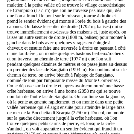
muletier, à la petite vallée où se trouve le village caractéristique
de Crampiolo (1771m) que l'on ne traverse pas mais qui, dès
que l'on a franchi le pont sur le ruisseau, tourne à droite et
prend le sentier évident qui monte à l'orée du bois à gauche des
cabanes. On laisse le sentier de droite (1792 m, balises) qui se
trouve immédiatement au-dessus des maisons et, juste après, on
laisse un autre sentier de droite (1808 m, balises) pour monter à
gauche dans le bois avec quelques virages en épingle à
cheveux et ensuite faire une traversée à droite en passant à côté
d'une tourbière ; on monte quelques bastions herbeux/rocheux
et on traverse un chemin de terre (1977 m) que l'on suit
pendant quelques dizaines de mètres et on passe juste au-dessus
du premier des lacs de Sangiatto (1993 m). En continuant sur le
chemin de terre, on arrive bientôt à l'alpage de Sangiatto,
dominé de loin par l'imposante masse du Monte Corbernas ;
On le dépasse sur la droite et, après avoir contourné une basse
crête herbeuse, on arrive à une borne (2058 m) qui se trouve
non loin de l'autre lac de Sangiatto. On continue sur la gauche,
où la pente augmente rapidement, et on monte dans une petite
vallée herbeuse qui s'élargit ensuite pour atteindre le large bras
de mer de la Bocchetta di Scarpìa (2250 m). Du col, on monte
sur la gauche directement jusqu'à la crête herbeuse, où l'on
trouve quelques petits cairns de pierre, et, lorsque la crête
s'amincit, on voit apparaître un sentier évident qui franchit un