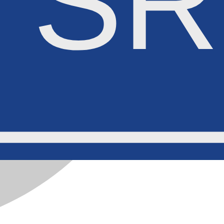
22
5
SR
SR
SR