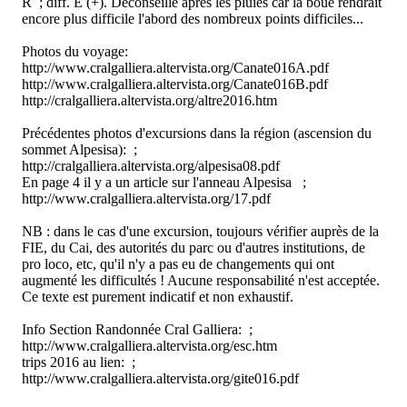
R ; diff. E (+). Déconseillé après les pluies car la boue rendrait
encore plus difficile l'abord des nombreux points difficiles...
Photos du voyage:
http://www.cralgalliera.altervista.org/Canate016A.pdf
http://www.cralgalliera.altervista.org/Canate016B.pdf
http://cralgalliera.altervista.org/altre2016.htm
Précédentes photos d'excursions dans la région (ascension du
sommet Alpesisa): ;
http://cralgalliera.altervista.org/alpesisa08.pdf
En page 4 il y a un article sur l'anneau Alpesisa ;
http://www.cralgalliera.altervista.org/17.pdf
NB : dans le cas d'une excursion, toujours vérifier auprès de la
FIE, du Cai, des autorités du parc ou d'autres institutions, de
pro loco, etc, qu'il n'y a pas eu de changements qui ont
augmenté les difficultés ! Aucune responsabilité n'est acceptée.
Ce texte est purement indicatif et non exhaustif.
Info Section Randonnée Cral Galliera: ;
http://www.cralgalliera.altervista.org/esc.htm
trips 2016 au lien: ;
http://www.cralgalliera.altervista.org/gite016.pdf