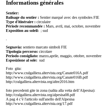
Informations générales
Sentier:
Balisage du sentier :
Sentier marqué avec des symboles FIE
Type d'itinéraire :
circulaire
Période recommandée :
Mars, avril, mai, octobre, novembre
Exposition au soleil:
; sud
.
Segnavia:
sentiero marcato simboli FIE
Tipologia percorso:
circolare
Periodo consigliato:
marzo,aprile, maggio, ottobre, novembre
Esposizione al sole:
sud
Foto gita:
http://www.cralgalliera.altervista.org/Canate016A.pdf
http://www.cralgalliera.altervista.org/Canate016B.pdf
http://cralgalliera.altervista.org/altre2016.htm
foto precedenti gite in zona (salita alla vetta dell’Alpesisa):
http://cralgalliera.altervista.org/alpesisa08.pdf
A pag 4 c’è l'articolo sull'anello dell'Alpesisa
http://www.cralgalliera.altervista.org/17.pdf