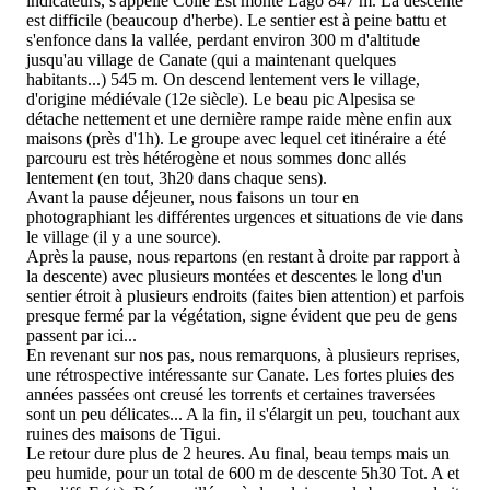
indicateurs, s'appelle Colle Est monte Lago 847 m. La descente
est difficile (beaucoup d'herbe). Le sentier est à peine battu et
s'enfonce dans la vallée, perdant environ 300 m d'altitude
jusqu'au village de Canate (qui a maintenant quelques
habitants...) 545 m. On descend lentement vers le village,
d'origine médiévale (12e siècle). Le beau pic Alpesisa se
détache nettement et une dernière rampe raide mène enfin aux
maisons (près d'1h). Le groupe avec lequel cet itinéraire a été
parcouru est très hétérogène et nous sommes donc allés
lentement (en tout, 3h20 dans chaque sens).
Avant la pause déjeuner, nous faisons un tour en
photographiant les différentes urgences et situations de vie dans
le village (il y a une source).
Après la pause, nous repartons (en restant à droite par rapport à
la descente) avec plusieurs montées et descentes le long d'un
sentier étroit à plusieurs endroits (faites bien attention) et parfois
presque fermé par la végétation, signe évident que peu de gens
passent par ici...
En revenant sur nos pas, nous remarquons, à plusieurs reprises,
une rétrospective intéressante sur Canate. Les fortes pluies des
années passées ont creusé les torrents et certaines traversées
sont un peu délicates... A la fin, il s'élargit un peu, touchant aux
ruines des maisons de Tigui.
Le retour dure plus de 2 heures. Au final, beau temps mais un
peu humide, pour un total de 600 m de descente 5h30 Tot. A et