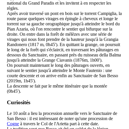
national du Grand Paradis et les invitent à en respecter les
règles.
Après avoir traversé un pont en bois sur le torrent Campiglia, la
route passe quelques virages en épingle à cheveux et longe le
torrent sur sa gauche orographique jusqu'à atteindre le bord du
Pian Azaria, où l'on rencontre le sentier qui bifurque sur la
droite. On entre dans la forêt de mélèzes avec une série de
virages qui nous font prendre de la hauteur jusqu'à la Grangia
Randonero (1817 m, 0h45'). En quittant la grange, on poursuit
le long de la forêt qui s'éclaircit, en traversant les pâturages en
dessous du Sanctuaire, en passant près du ruisseau della Balma
jusqu'à atteindre la Grange Ciavanis (1876m, 1h00').
On poursuit maintenant le long des pâturages ouverts, en
suivant le sentier jusqu'à atteindre le Monte Fautenio : une
courte descente et on arrive enfin au Sanctuaire de San Besso
(2019m, 1h45').
La descente se fait par le même itinéraire que la montée
(0h45').
Curiosités
Le 10 août a lieu la procession annuelle vers le Sanctuaire de
San Besso : il est intéressant de noter qu'une procession de
Cogne
à travers le Col de l'Arietta part à cette date.
La tradition veut que Besso ait été un soldat de la légion