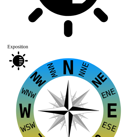
Exposition
N
NNE
NNW
NW
NE
WNW
ENE
E
W
ESE
WSW