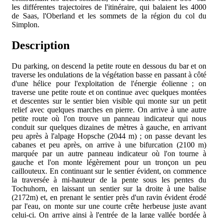
les différentes trajectoires de l'itinéraire, qui balaient les 4000
de Saas, l'Oberland et les sommets de la région du col du
Simplon.
Description
Du parking, on descend la petite route en dessous du bar et on
traverse les ondulations de la végétation basse en passant à côté
d'une hélice pour l'exploitation de l'énergie éolienne ; on
traverse une petite route et on continue avec quelques montées
et descentes sur le sentier bien visible qui monte sur un petit
relief avec quelques marches en pierre. On arrive à une autre
petite route où l'on trouve un panneau indicateur qui nous
conduit sur quelques dizaines de mètres à gauche, en arrivant
peu après à l'alpage Hopsche (2044 m) ; on passe devant les
cabanes et peu après, on arrive à une bifurcation (2100 m)
marquée par un autre panneau indicateur où l'on tourne à
gauche et l'on monte légèrement pour un tronçon un peu
caillouteux. En continuant sur le sentier évident, on commence
la traversée à mi-hauteur de la pente sous les pentes du
Tochuhorn, en laissant un sentier sur la droite à une balise
(2172m) et, en prenant le sentier près d'un ravin évident érodé
par l'eau, on monte sur une courte crête herbeuse juste avant
celui-ci. On arrive ainsi à l'entrée de la large vallée bordée à