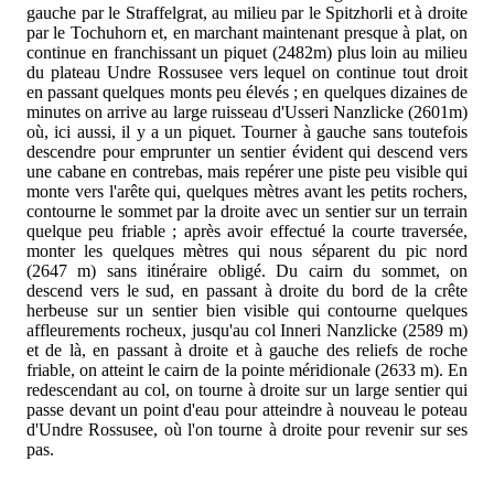
gauche par le Straffelgrat, au milieu par le Spitzhorli et à droite
par le Tochuhorn et, en marchant maintenant presque à plat, on
continue en franchissant un piquet (2482m) plus loin au milieu
du plateau Undre Rossusee vers lequel on continue tout droit
en passant quelques monts peu élevés ; en quelques dizaines de
minutes on arrive au large ruisseau d'Usseri Nanzlicke (2601m)
où, ici aussi, il y a un piquet. Tourner à gauche sans toutefois
descendre pour emprunter un sentier évident qui descend vers
une cabane en contrebas, mais repérer une piste peu visible qui
monte vers l'arête qui, quelques mètres avant les petits rochers,
contourne le sommet par la droite avec un sentier sur un terrain
quelque peu friable ; après avoir effectué la courte traversée,
monter les quelques mètres qui nous séparent du pic nord
(2647 m) sans itinéraire obligé. Du cairn du sommet, on
descend vers le sud, en passant à droite du bord de la crête
herbeuse sur un sentier bien visible qui contourne quelques
affleurements rocheux, jusqu'au col Inneri Nanzlicke (2589 m)
et de là, en passant à droite et à gauche des reliefs de roche
friable, on atteint le cairn de la pointe méridionale (2633 m). En
redescendant au col, on tourne à droite sur un large sentier qui
passe devant un point d'eau pour atteindre à nouveau le poteau
d'Undre Rossusee, où l'on tourne à droite pour revenir sur ses
pas.