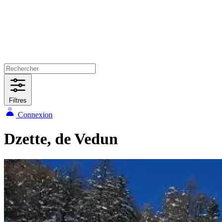
Filtres
Connexion
Dzette, de Vedun