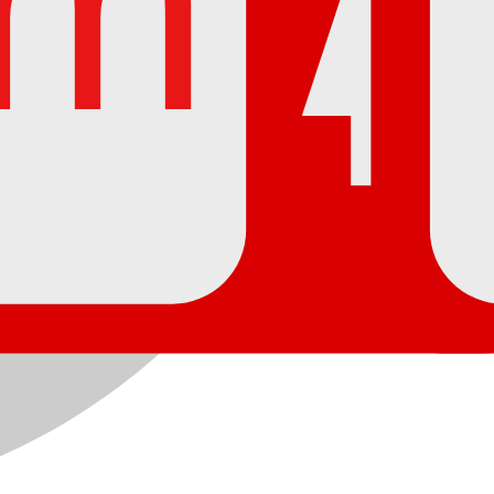
5
SS
0m