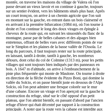
montée, on traverse les maisons du village de Valera où l'on
passe devant un vieux lavoir et on continue à gauche, toujours
sur un sentier évident, vers les bâtiments situés plus haut. Après
un court tronçon, on arrive à un chemin agricole que l'on suit
en montant sur la gauche, en entrant dans un bois clairsemé et
en arrivant à la première bifurcation (1084 m), où l'on tourne à
droite et l'on continue le long des doux virages en épingle à
cheveux de la route qui, en suivant les sinuosités du flanc de la
montagne, passe par de belles cabanes et des alpages bien
entretenus, offrant de belles vues avec différents points de vue
sur le Simplon et les plaines de la basse vallée de l'Ossola. Le
long du parcours, il faut toujours rester sur la route principale,
en laissant, tantôt à droite, tantôt à gauche, les nombreux
détours, dont celui du col de Colmine (1313 m), pour les petits
villages qui sont toujours bien indiqués par des panneaux en
bois. A 1647 m d'altitude, on arrive à l'embranchement de la
piste plus fréquentée qui monte de Maulone. On tourne à droite
en direction de la flèche évidente du Pizzo Boni, qui domine la
vallée du Solcio, et on passe bientôt juste en dessous de l'Alpe
Solcio, où l'on peut admirer une fresque colorée sur le mur
d'une cabane. Encore un virage et l'on aperçoit sur la gauche la
construction du refuge, situé sur le côté opposé d'un petit
plateau, que l'on atteint bientôt, en passant d'abord par l'ancien
refuge d'hiver qui était décentré par rapport à la construction
principale. A noter que la route vers la cabane est interdite aux