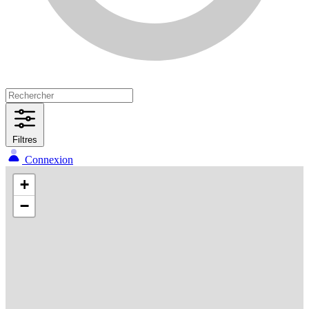
Filtres
Connexion
+
−