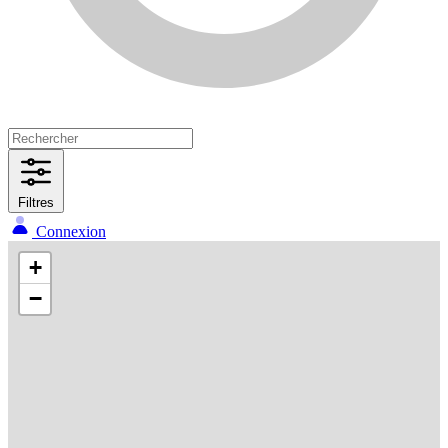
Filtres
Connexion
+
−