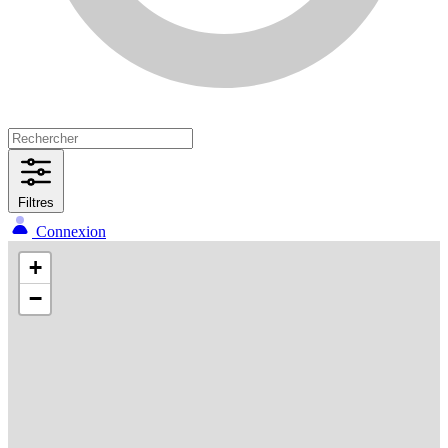
Filtres
Connexion
+
−