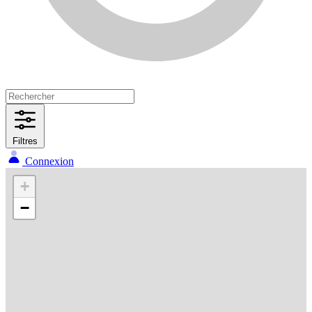
Filtres
Connexion
+
−