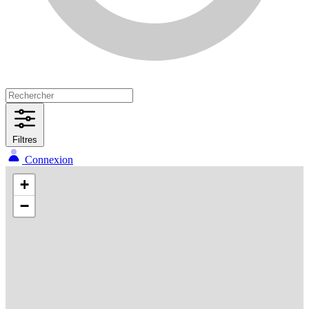
Filtres
Connexion
+
−