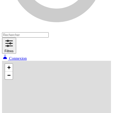
Filtres
Connexion
+
−