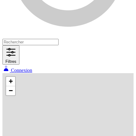
Filtres
Connexion
+
−