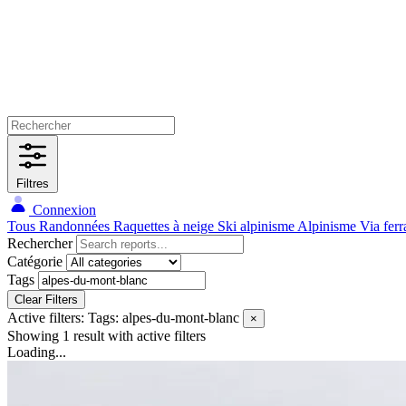
Filtres
Connexion
Tous
Randonnées
Raquettes à neige
Ski alpinisme
Alpinisme
Via ferr
Rechercher
Catégorie
Tags
Clear Filters
Active filters:
Tags: alpes-du-mont-blanc
×
Showing 1 result
with active filters
Loading...