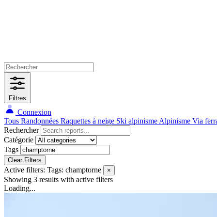
Filtres
Connexion
Tous
Randonnées
Raquettes à neige
Ski alpinisme
Alpinisme
Via ferr
Rechercher
Catégorie
Tags
Clear Filters
Active filters:
Tags: champtorne
×
Showing 3 results
with active filters
Loading...