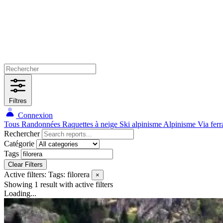
Filtres
Connexion
Tous
Randonnées
Raquettes à neige
Ski alpinisme
Alpinisme
Via ferr
Rechercher
Catégorie
Tags
Clear Filters
Active filters:
Tags: filorera
×
Showing 1 result
with active filters
Loading...