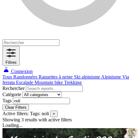
Filtres
Connexion
Tous
Randonnées
Raquettes à neige
Ski alpinisme
Alpinisme
Via
ferrata
Escalade
Mountain bike
Trekking
Rechercher
Catégorie
Tags
Clear Filters
Active filters:
Tags: noli
×
Showing 3 results
with active filters
Loading...