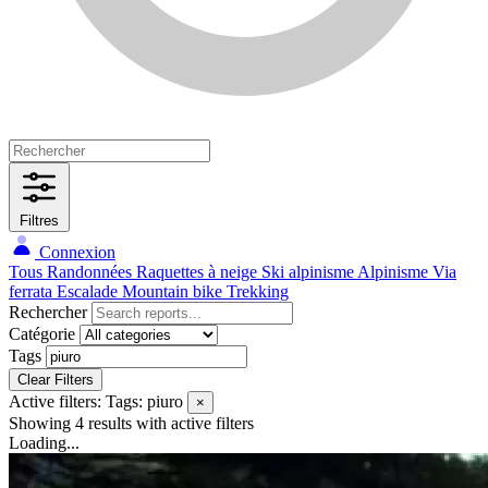
Filtres
Connexion
Tous
Randonnées
Raquettes à neige
Ski alpinisme
Alpinisme
Via
ferrata
Escalade
Mountain bike
Trekking
Rechercher
Catégorie
Tags
Clear Filters
Active filters:
Tags: piuro
×
Showing 4 results
with active filters
Loading...