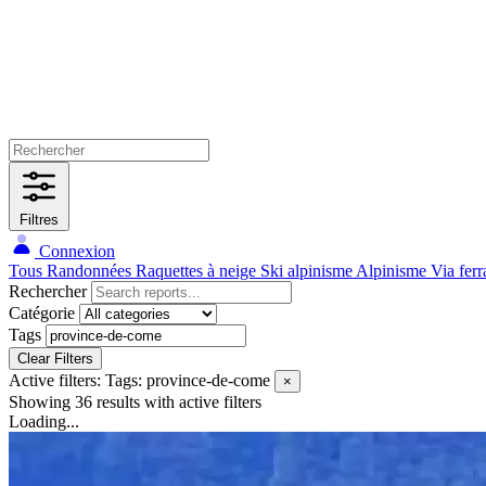
Filtres
Connexion
Tous
Randonnées
Raquettes à neige
Ski alpinisme
Alpinisme
Via ferr
Rechercher
Catégorie
Tags
Clear Filters
Active filters:
Tags: province-de-come
×
Showing 36 results
with active filters
Loading...