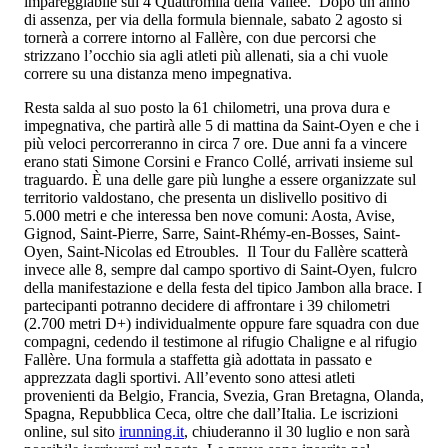
impareggiabile sui 4 Quattromila della Vallée. Dopo un anno
di assenza, per via della formula biennale, sabato 2 agosto si
tornerà a correre intorno al Fallère, con due percorsi che
strizzano l’occhio sia agli atleti più allenati, sia a chi vuole
correre su una distanza meno impegnativa.
Resta salda al suo posto la 61 chilometri, una prova dura e
impegnativa, che partirà alle 5 di mattina da Saint-Oyen e che i
più veloci percorreranno in circa 7 ore. Due anni fa a vincere
erano stati Simone Corsini e Franco Collé, arrivati insieme sul
traguardo. È una delle gare più lunghe a essere organizzate sul
territorio valdostano, che presenta un dislivello positivo di
5.000 metri e che interessa ben nove comuni: Aosta, Avise,
Gignod, Saint-Pierre, Sarre, Saint-Rhémy-en-Bosses, Saint-
Oyen, Saint-Nicolas ed Etroubles. Il Tour du Fallère scatterà
invece alle 8, sempre dal campo sportivo di Saint-Oyen, fulcro
della manifestazione e della festa del tipico Jambon alla brace. I
partecipanti potranno decidere di affrontare i 39 chilometri
(2.700 metri D+) individualmente oppure fare squadra con due
compagni, cedendo il testimone al rifugio Chaligne e al rifugio
Fallère. Una formula a staffetta già adottata in passato e
apprezzata dagli sportivi. All’evento sono attesi atleti
provenienti da Belgio, Francia, Svezia, Gran Bretagna, Olanda,
Spagna, Repubblica Ceca, oltre che dall’Italia. Le iscrizioni
online, sul sito
irunning.it
, chiuderanno il 30 luglio e non sarà