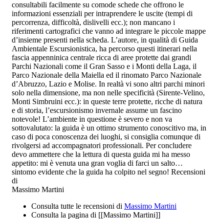
consultabili facilmente su comode schede che offrono le
informazioni essenziali per intraprendere le uscite (tempi di
percorrenza, difficoltà, dislivelli ecc.); non mancano i
riferimenti cartografici che vanno ad integrare le piccole mappe
d’insieme presenti nella scheda. L’autore, in qualità di Guida
Ambientale Escursionistica, ha percorso questi itinerari nella
fascia appenninica centrale ricca di aree protette dai grandi
Parchi Nazionali come il Gran Sasso e i Monti della Laga, il
Parco Nazionale della Maiella ed il rinomato Parco Nazionale
d’Abruzzo, Lazio e Molise. In realtà vi sono altri parchi minori
solo nella dimensione, ma non nelle specificità (Sirente-Velino,
Monti Simbruini ecc.): in queste terre protette, ricche di natura
e di storia, l’escursionismo invernale assume un fascino
notevole! L’ambiente in questione è severo e non va
sottovalutato: la guida è un ottimo strumento conoscitivo ma, in
caso di poca conoscenza dei luoghi, si consiglia comunque di
rivolgersi ad accompagnatori professionali. Per concludere
devo ammettere che la lettura di questa guida mi ha messo
appetito: mi è venuta una gran voglia di farci un salto…
sintomo evidente che la guida ha colpito nel segno!
Recensioni
di
Massimo Martini
Consulta tutte le recensioni di
Massimo Martini
Consulta la pagina di [[Massimo Martini]]