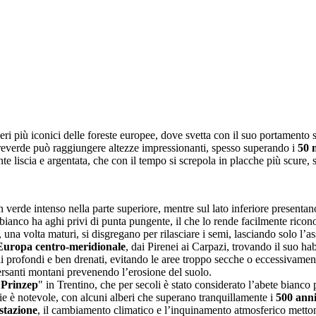
beri più iconici delle foreste europee, dove svetta con il suo portamento
reverde può raggiungere altezze impressionanti, spesso superando i
50 
nte liscia e argentata, che con il tempo si screpola in placche più scure,
n verde intenso nella parte superiore, mentre sul lato inferiore presentano
bianco ha aghi privi di punta pungente, il che lo rende facilmente riconos
, una volta maturi, si disgregano per rilasciare i semi, lasciando solo l’a
’Europa centro-meridionale
, dai Pirenei ai Carpazi, trovando il suo ha
oli profondi e ben drenati, evitando le aree troppo secche o eccessivamen
versanti montani prevenendo l’erosione del suolo.
 Prinzep
" in Trentino, che per secoli è stato considerato l’abete bianco 
ie è notevole, con alcuni alberi che superano tranquillamente i
500 ann
stazione
, il cambiamento climatico e l’inquinamento atmosferico metton