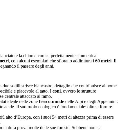
 slanciato e la chioma conica perfettamente simmetrica.
metri
, con alcuni esemplari che sfiorano addirittura i
60 metri
. Il
 segnando il passare degli anni.
 due sottili strisce biancastre, dettaglio che contribuisce al nome
cibile e piacevole al tatto. I
coni
, ovvero le strutture
sse centrale attaccato al ramo.
bitat ideale nelle zone
fresco-umide
delle Alpi e degli Appennini,
te acide. Il suo ruolo ecologico è fondamentale: oltre a fornire
più alto d’Europa, con i suoi 54 metri di altezza prima di essere
i
.
o a dura prova molte delle sue foreste. Sebbene non sia