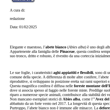
A cura di:
redazione
Data: 01/02/2025
Elegante e maestoso, l’
abete bianco
(
Abies alba
) è uno degli al
Appartenente alla famiglia delle
Pinaceae
, questa conifera semp
suo tronco, dritto e robusto, è rivestito da una corteccia inizialme
Le sue foglie, i caratteristici
aghi appiattiti e flessibili
, sono di u
comune della specie. A differenza di molte altre conifere, l’abete 
riproduttive, si sviluppano in posizione eretta sui rami superiori e
Questa magnifica conifera è diffusa nelle
foreste montane dell
dove si associa spesso al faggio nelle foreste miste. Predilige su
riparo a numerose specie animali, contribuisce alla stabilità dei 
Non mancano esemplari storici di
Abies alba
, come l’"
Avez del
abbattuto da un forte vento nel 2017. La longevità di questa spec
Purtroppo, l’abete bianco non è immune alle minacce. La
defore