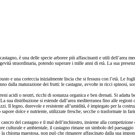
stagno, è una delle specie arboree più affascinanti e utili dell’area me
vità straordinaria, potendo superare i mille anni di età. La sua presen
usto e una corteccia inizialmente liscia che si fessura con l’età. Le fo
unno dalla maturazione dei frutti: le castagne, avvolte in ricci spinosi, 
rreni acidi o neutri, ricchi di sostanza organica e ben drenati. Si adatta 
 La sua distribuzione si estende dall’area mediterranea fino alle regioni
lizzi. Il legno, durevole e resistente all’umidità, è impiegato per la costruz
 sapore dolce e nutriente, utilizzate fresche, secche o trasformate in far
ancro del castagno e il mal dell’inchiostro, insieme alla competizione di
lore culturale e ambientale, il castagno rimane un simbolo del paesaggio
la chioma maestosa, non può che rimanere affascinato dalla sua imponenz