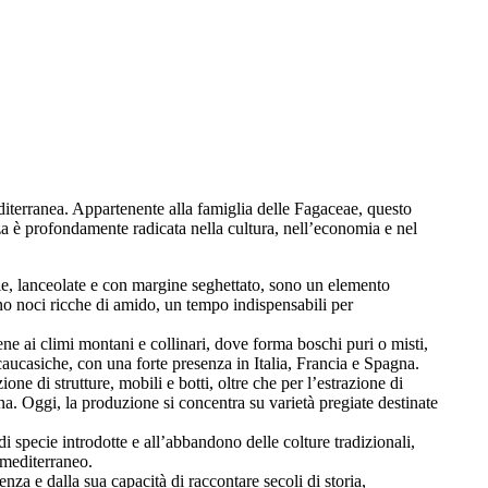
diterranea. Appartenente alla famiglia delle Fagaceae, questo
za è profondamente radicata nella cultura, nell’economia e nel
glie, lanceolate e con margine seghettato, sono un elemento
sono noci ricche di amido, un tempo indispensabili per
bene ai climi montani e collinari, dove forma boschi puri o misti,
 caucasiche, con una forte presenza in Italia, Francia e Spagna.
ione di strutture, mobili e botti, oltre che per l’estrazione di
ina. Oggi, la produzione si concentra su varietà pregiate destinate
 specie introdotte e all’abbandono delle colture tradizionali,
 mediterraneo.
a e dalla sua capacità di raccontare secoli di storia,