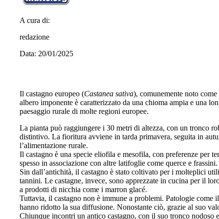
A cura di:
redazione
Data: 20/01/2025
Il castagno europeo (
Castanea sativa
), comunemente noto come ca
albero imponente è caratterizzato da una chioma ampia e una longe
paesaggio rurale di molte regioni europee.
La pianta può raggiungere i 30 metri di altezza, con un tronco rob
distintivo. La fioritura avviene in tarda primavera, seguita in aut
l’alimentazione rurale.
Il castagno è una specie eliofila e mesofila, con preferenze per te
spesso in associazione con altre latifoglie come querce e frassini.
Sin dall’antichità, il castagno è stato coltivato per i molteplici uti
tannini. Le castagne, invece, sono apprezzate in cucina per il loro
a prodotti di nicchia come i marron glacé.
Tuttavia, il castagno non è immune a problemi. Patologie come il c
hanno ridotto la sua diffusione. Nonostante ciò, grazie al suo va
Chiunque incontri un antico castagno, con il suo tronco nodoso e 