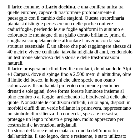
Il larice comune, o
Larix decidua
, è una conifera unica tra
quelle europee, capace di trasformare profondamente il
paesaggio con il cambio delle stagioni. Questa straordinaria
pianta si distingue per essere una delle poche conifere
caducifoglie, perdendo le sue foglie aghiformi in autunno e
colorando le montagne di un giallo dorato brillante, prima di
spogliarsi completamente e affrontare l'inverno con la sua
struttura essenziale. È un albero che può raggiungere altezze di
40 metri e vivere centinaia, talvolta migliaia di anni, rendendolo
un testimone silenzioso della storia e delle trasformazioni
naturali.
Il larice prospera nei climi freddi e montani, dominando le Alpi
e i Carpazi, dove si spinge fino a 2.500 metri di altitudine, oltre
il limite del bosco, in luoghi che altre specie non osano
colonizzare. Il suo habitat preferito comprende pendii ben
drenati e soleggiati, dove forma foreste luminose insieme al
pino cembro o al faggio, arricchendo la biodiversità delle alte
quote. Nonostante le condizioni difficili, i suoi aghi, disposti in
morbidi ciuffi di un verde brillante in primavera, rappresentano
un simbolo di resilienza. La corteccia, spessa e rossastra,
protegge un legno robusto e pregiato, molto apprezzato per
costruzioni e lavorazioni artigianali.
La storia del larice è intrecciata con quella dell’uomo fin
dall'antichità. Il suo legno, duro e resistente, è stato utilizzato