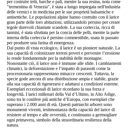
per costruire tetti, barche e pali, mentre la sua resina, nota come
"trementina di Venezia", è stata a lungo impiegata nell'industria
delle vernici e in medicina per le sue proprietà balsamiche e
antisettiche. Le popolazioni alpine hanno costruito con il larice
gran parte delle loro abitazioni, utilizzandolo persino per creare
tegole durevoli chiamate scandole. La sua corteccia, ricca di
tannini, è stata sfruttata per la concia delle pelli, mentre la parte
interna della corteccia è persino commestibile, usata in passato
per produrre una farina di emergenza.
Dal punto di vista ecologico, il larice è un pioniere naturale. La
sua capacità di colonizzare terreni poveri e prevenire l’erosione
lo rende fondamentale per la stabilità delle montagne.
Nonostante ciò, il larice non è immune alle sfide. I cambiamenti
climatici, la deforestazione e l’impatto di parassiti come la
processionaria rappresentano minacce crescenti. Tuttavia, la
specie gode ancora di una distribuzione ampia e stabile, grazie
alla sua capacità di rigenerarsi e adattarsi a condizioni estreme.
Esemplari eccezionali di larice ricordano la sua forza e
longevità. I larici millenari della Val d’Ultimo, in Alto Adige,
sono tra le conifere più antiche d’Europa, con esemplari che
superano i 2.000 anni di età. Questi patriarchi arborei sono
monumenti viventi, testimonianza della capacità del larice di
resistere al tempo e alle avversità, e continuano a germogliare
ogni primavera, simbolo della straordinaria resilienza della
natura.