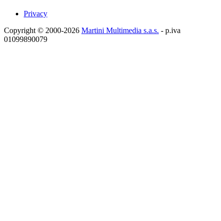
Privacy
Copyright © 2000-2026
Martini Multimedia s.a.s.
- p.iva
01099890079