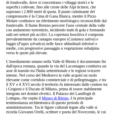
di fondovalle, dove si concentrano i villaggi storici e le
superfici coltivate, fino alle creste delle Alpi ticinesi, che
superano i 2.800 metri di quota. Il punto culminante del
comprensorio è la Cima di Gana Bianca, mentre il Pizzo
Molare costituisce un riferimento morfologico riconoscibile dal
fondovalle. Il fiume Brenno percorre l'asse centrale della valle
con andamento torrentizio, incidendo tratti di gola e formando
salti nei settori più acclivi. La copertura boschiva è composta
prevalentemente da castagno europeo (
Castanea sativa
) e
faggio (
Fagus sylvatica
) nelle fasce altitudinali inferiori e
medie, con progressivo passaggio a vegetazione subalpina
verso le quote più elevate.
L'insediamento umano nella Valle di Blenio è documentato fin
dall'epoca romana, quando la via del Lucomagno costituiva un
asse di transito tra l'Italia settentrionale e le regioni svizzere
interne. Nel corso del Medioevo la valle acquisì un ruolo
rilevante come corridoio commerciale e di pellegrinaggio, e tra
il XV e il XVI secolo il territorio fu interessato dalle contese tra
i Grigioni e il Ducato di Milano, prima di essere stabilmente
integrato nei domini elvetici. Il Palazzo dei Landfogti di
Lottigna, che ospita il
Museo di Blenio
, è la principale
testimonianza architettonica di questo periodo di
amministrazione. Tra le figure culturali legate alla valle si
ricorda Giovanni Orelli, scrittore e poeta del Novecento, le cui