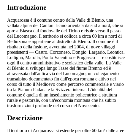
Introduzione
Acquarossa è il comune centro della Valle di Blenio, una
vallata alpina del Canton Ticino orientata da sud a nord, che si
apre a Biasca dal fondovalle del Ticino e risale verso il passo
del Lucomagno. Il territorio si colloca a circa 60 km a nord di
Bellinzona e appartiene al distretto di Blenio. Il comune è il
risultato della fusione, avvenuta nel 2004, di nove villaggi
preesistenti — Castro, Corzoneso, Dongio, Largario, Leontica,
Lottigna, Marolta, Ponto Valentino e Prugiasco — e costituisce
oggi il centro amministrativo e scolastico della valle. La Valle
di Blenio si sviluppa lungo l'asse del fiume Brenno ed è
attraversata dall'antica via del Lucomagno, un collegamento
transalpino documentato fin dall'epoca romana e attivo nel
corso di tutto il Medioevo come percorso commerciale e viario
tra la Pianura Padana e la Svizzera interna. L'identità del
comune è quella di un insediamento policentrico a struttura
rurale e pastorale, con un'economia montana che ha subito
trasformazioni profonde nel corso del Novecento.
Descrizione
Il territorio di Acquarossa si estende per oltre 60 km² dalle aree