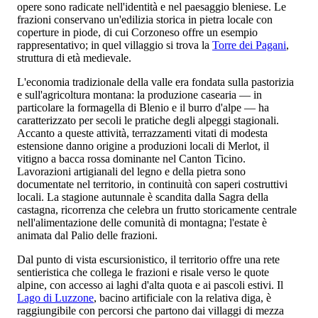
opere sono radicate nell'identità e nel paesaggio bleniese. Le
frazioni conservano un'edilizia storica in pietra locale con
coperture in piode, di cui Corzoneso offre un esempio
rappresentativo; in quel villaggio si trova la
Torre dei Pagani
,
struttura di età medievale.
L'economia tradizionale della valle era fondata sulla pastorizia
e sull'agricoltura montana: la produzione casearia — in
particolare la formagella di Blenio e il burro d'alpe — ha
caratterizzato per secoli le pratiche degli alpeggi stagionali.
Accanto a queste attività, terrazzamenti vitati di modesta
estensione danno origine a produzioni locali di Merlot, il
vitigno a bacca rossa dominante nel Canton Ticino.
Lavorazioni artigianali del legno e della pietra sono
documentate nel territorio, in continuità con saperi costruttivi
locali. La stagione autunnale è scandita dalla Sagra della
castagna, ricorrenza che celebra un frutto storicamente centrale
nell'alimentazione delle comunità di montagna; l'estate è
animata dal Palio delle frazioni.
Dal punto di vista escursionistico, il territorio offre una rete
sentieristica che collega le frazioni e risale verso le quote
alpine, con accesso ai laghi d'alta quota e ai pascoli estivi. Il
Lago di Luzzone
, bacino artificiale con la relativa diga, è
raggiungibile con percorsi che partono dai villaggi di mezza