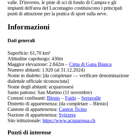
valle. D'inverno, le piste di sci di fondo di Campra e gli
impianti dell'area del Lucomagno costituiscono i principali
punti di attrazione per la pratica di sport sulla neve.
Informazioni
Dati generali
Superficie: 61,70 km²
Altitudine capoluogo: 430m
Maggior elevazione: 2.842m –
Cima di Gana Bianca
Numero abitanti: 1.920 (al 31.12.2024)
Nome in dialetto: [da completare — verificare denominazione
dialettale ufficiale riconosciuta]
Nome degli abitanti: acquarossesi
Santo patrono: San Martino (11 novembre)
Comuni confinanti:
Blenio
–
Faido
–
Serravalle
Distretto di appartenenza: [da completare – Blenio]
Cantone di appartenenza:
Canton Ticino
Nazione di appartenenza:
Svizzera
Sito istituzionale:
https://www.acquarossa.ch
Punti di interesse