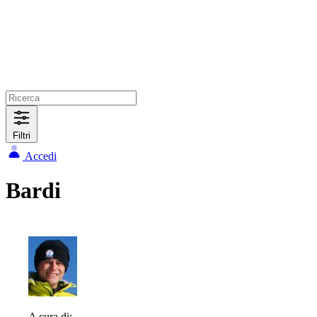
Filtri
Accedi
Bardi
A cura di: