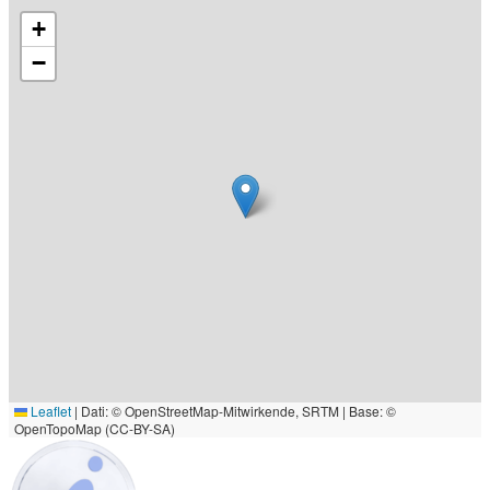
+
−
Leaflet
|
Dati: © OpenStreetMap-Mitwirkende, SRTM | Base: ©
OpenTopoMap (CC-BY-SA)