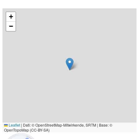
+
−
Leaflet
|
Dati: © OpenStreetMap-Mitwirkende, SRTM | Base: ©
OpenTopoMap (CC-BY-SA)