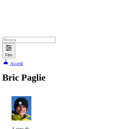
Filtri
Accedi
Bric Paglie
A cura di: