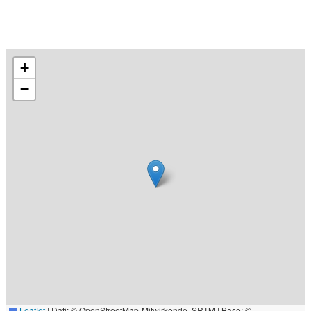
+
−
Leaflet
|
Dati: © OpenStreetMap-Mitwirkende, SRTM | Base: ©