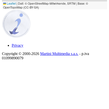
Leaflet
|
Dati: © OpenStreetMap-Mitwirkende, SRTM | Base: ©
OpenTopoMap (CC-BY-SA)
Privacy
Copyright © 2000-2026
Martini Multimedia s.a.s.
- p.iva
01099890079