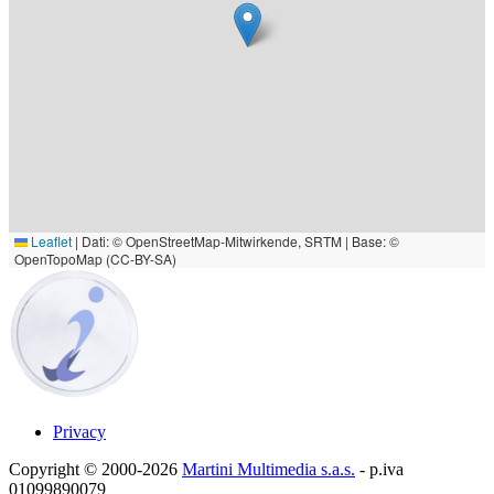
Leaflet
|
Dati: © OpenStreetMap-Mitwirkende, SRTM | Base: ©
OpenTopoMap (CC-BY-SA)
Privacy
Copyright © 2000-2026
Martini Multimedia s.a.s.
- p.iva
01099890079